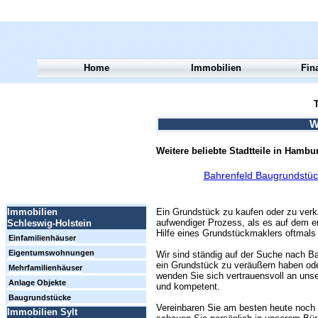
Home
Immobilien
Fin
T
W
Weitere beliebte Stadtteile in Hambu
Bahrenfeld Baugrundstüc
Ein Grundstück zu kaufen oder zu verk
Immobilien
aufwendiger Prozess, als es auf dem er
Schleswig-Holstein
Hilfe eines Grundstückmaklers oftmals 
Einfamilienhäuser
Eigentumswohnungen
Wir sind ständig auf der Suche nach Ba
ein Grundstück zu veräußern haben ode
Mehrfamilienhäuser
wenden Sie sich vertrauensvoll an unse
Anlage Objekte
und kompetent.
Baugrundstücke
Vereinbaren Sie am besten heute noch 
Immobilien Sylt