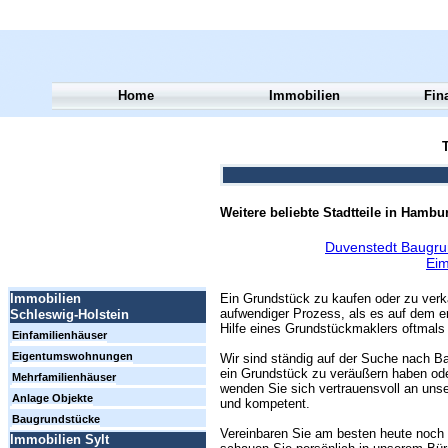
Home
Immobilien
Fin
T
Weitere beliebte Stadtteile in Hambu
Duvenstedt Baugru
Eim
Ein Grundstück zu kaufen oder zu verk
Immobilien
aufwendiger Prozess, als es auf dem er
Schleswig-Holstein
Hilfe eines Grundstückmaklers oftmals 
Einfamilienhäuser
Eigentumswohnungen
Wir sind ständig auf der Suche nach Ba
ein Grundstück zu veräußern haben ode
Mehrfamilienhäuser
wenden Sie sich vertrauensvoll an unse
Anlage Objekte
und kompetent.
Baugrundstücke
Vereinbaren Sie am besten heute noch 
Immobilien Sylt