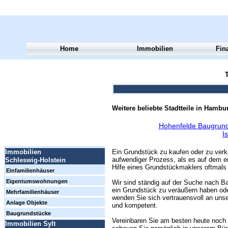
Home
Immobilien
Fin
T
Weitere beliebte Stadtteile in Hambu
Hohenfelde Baugrund
I
Ein Grundstück zu kaufen oder zu verk
Immobilien
aufwendiger Prozess, als es auf dem er
Schleswig-Holstein
Hilfe eines Grundstückmaklers oftmals 
Einfamilienhäuser
Eigentumswohnungen
Wir sind ständig auf der Suche nach Ba
ein Grundstück zu veräußern haben ode
Mehrfamilienhäuser
wenden Sie sich vertrauensvoll an unse
Anlage Objekte
und kompetent.
Baugrundstücke
Vereinbaren Sie am besten heute noch 
Immobilien Sylt