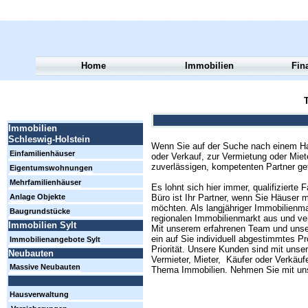
Home
Immobilien
Fin
T
Immobilien
Schleswig-Holstein
Wenn Sie auf der Suche nach einem Hau
Einfamilienhäuser
oder Verkauf, zur Vermietung oder Miet
zuverlässigen, kompetenten Partner ge
Eigentumswohnungen
Mehrfamilienhäuser
Es lohnt sich hier immer, qualifizierte 
Büro ist Ihr Partner, wenn Sie Häuser 
Anlage Objekte
möchten. Als langjähriger Immobilienm
Baugrundstücke
regionalen Immobilienmarkt aus und ver
Immobilien Sylt
Mit unserem erfahrenen Team und unse
ein auf Sie individuell abgestimmtes P
Immobilienangebote Sylt
Priorität. Unsere Kunden sind mit unse
Neubauten
Vermieter, Mieter, Käufer oder Verkäufe
Massive Neubauten
Thema Immobilien. Nehmen Sie mit uns 
Hausverwaltung