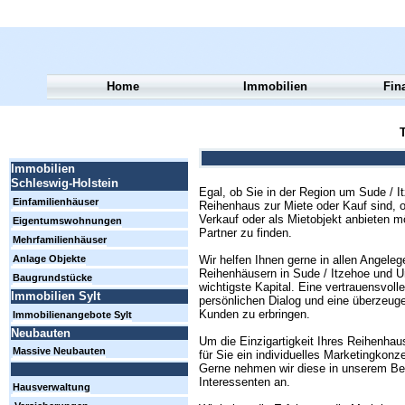
Home
Immobilien
Fin
T
Immobilien
Schleswig-Holstein
Egal, ob Sie in der Region um Sude / 
Einfamilienhäuser
Reihenhaus zur Miete oder Kauf sind, 
Verkauf oder als Mietobjekt anbieten m
Eigentumswohnungen
Partner zu finden.
Mehrfamilienhäuser
Wir helfen Ihnen gerne in allen Angele
Anlage Objekte
Reihenhäusern in Sude / Itzehoe und 
Baugrundstücke
wichtigste Kapital. Eine vertrauensvoll
Immobilien Sylt
persönlichen Dialog und eine überzeug
Kunden zu erbringen.
Immobilienangebote Sylt
Neubauten
Um die Einzigartigkeit Ihres Reihenhau
Massive Neubauten
für Sie ein individuelles Marketingkon
Gerne nehmen wir diese in unserem Bes
Interessenten an.
Hausverwaltung