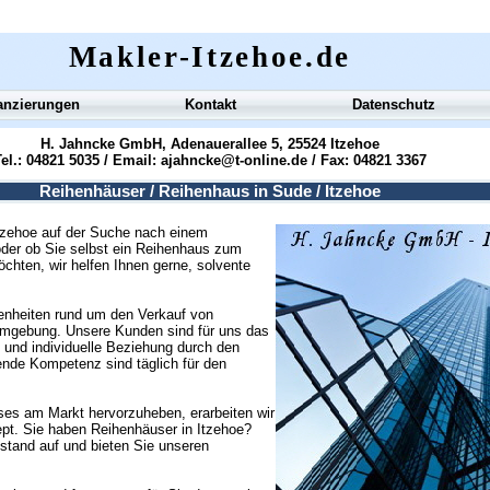
Makler-Itzehoe.de
anzierungen
Kontakt
Datenschutz
H. Jahncke GmbH, Adenauerallee 5, 25524 Itzehoe
el.: 04821 5035 / Email:
ajahncke@t-online.de
/ Fax: 04821 3367
Reihenhäuser / Reihenhaus in Sude / Itzehoe
Itzehoe auf der Suche nach einem
oder ob Sie selbst ein Reihenhaus zum
öchten, wir helfen Ihnen gerne, solvente
genheiten rund um den Verkauf von
Umgebung. Unsere Kunden sind für uns das
e und individuelle Beziehung durch den
ende Kompetenz sind täglich für den
ses am Markt hervorzuheben, erarbeiten wir
zept. Sie haben Reihenhäuser in Itzehoe?
tand auf und bieten Sie unseren