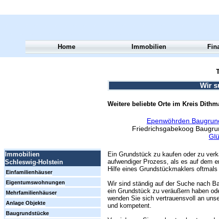
Home
Immobilien
Fin
T
Wir s
Weitere beliebte Orte im Kreis Dith
Epenwöhrden Baugrund
Friedrichsgabekoog Baugr
Glü
Ein Grundstück zu kaufen oder zu verk
Immobilien
aufwendiger Prozess, als es auf dem er
Schleswig-Holstein
Hilfe eines Grundstückmaklers oftmals 
Einfamilienhäuser
Eigentumswohnungen
Wir sind ständig auf der Suche nach Ba
ein Grundstück zu veräußern haben ode
Mehrfamilienhäuser
wenden Sie sich vertrauensvoll an unse
Anlage Objekte
und kompetent.
Baugrundstücke