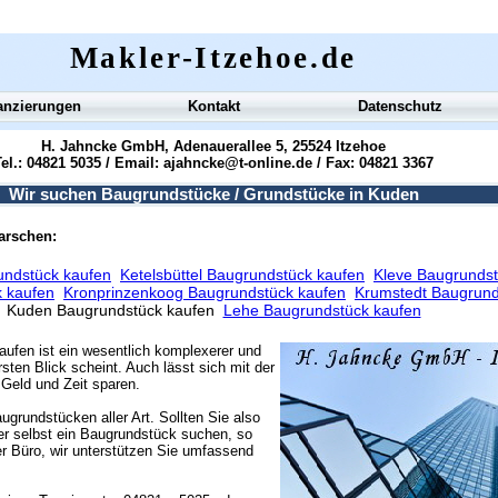
Makler-Itzehoe.de
anzierungen
Kontakt
Datenschutz
H. Jahncke GmbH, Adenauerallee 5, 25524 Itzehoe
el.: 04821 5035 / Email:
ajahncke@t-online.de
/ Fax: 04821 3367
Wir suchen Baugrundstücke / Grundstücke in Kuden
marschen:
undstück kaufen
Ketelsbüttel Baugrundstück kaufen
Kleve Baugrundst
 kaufen
Kronprinzenkoog Baugrundstück kaufen
Krumstedt Baugrund
Kuden Baugrundstück kaufen
Lehe Baugrundstück kaufen
aufen ist ein wesentlich komplexerer und
sten Blick scheint. Auch lässt sich mit der
Geld und Zeit sparen.
ugrundstücken aller Art. Sollten Sie also
r selbst ein Baugrundstück suchen, so
r Büro, wir unterstützen Sie umfassend