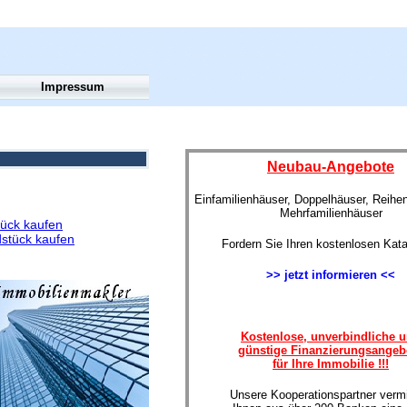
Impressum
Neubau-Angebote
Einfamilienhäuser, Doppelhäuser, Reihe
Mehrfamilienhäuser
ück kaufen
stück kaufen
Fordern Sie Ihren kostenlosen Kata
>> jetzt informieren <<
Kostenlose, unverbindliche 
günstige Finanzierungsangeb
für Ihre Immobilie !!!
Unsere Kooperationspartner vermi