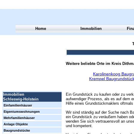
Home
Immobilien
Fin
T
Weitere beliebte Orte im Kreis Dith
Karolinenkoog Baugr
Krempel Baugrundstück
Ein Grundstück zu kaufen oder zu verk
Immobilien
aufwendiger Prozess, als es auf dem er
Schleswig-Holstein
Hilfe eines Grundstückmaklers oftmals 
Einfamilienhäuser
Eigentumswohnungen
Wir sind ständig auf der Suche nach Ba
ein Grundstück zu veräußern haben ode
Mehrfamilienhäuser
wenden Sie sich vertrauensvoll an unse
Anlage Objekte
und kompetent.
Baugrundstücke