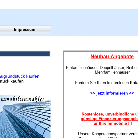
Impressum
Neubau-Angebote
Einfamilienhäuser, Doppelhäuser, Reihe
Mehrfamilienhäuser
ugrundstück kaufen
tück kaufen
Fordern Sie Ihren kostenlosen Kata
>> jetzt informieren <<
Kostenlose, unverbindliche 
günstige Finanzierungsangeb
für Ihre Immobilie !!!
Unsere Kooperationspartner vermi