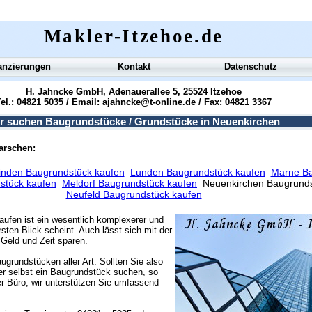
Makler-Itzehoe.de
anzierungen
Kontakt
Datenschutz
H. Jahncke GmbH, Adenauerallee 5, 25524 Itzehoe
el.: 04821 5035 / Email:
ajahncke@t-online.de
/ Fax: 04821 3367
r suchen Baugrundstücke / Grundstücke in Neuenkirchen
marschen:
inden Baugrundstück kaufen
Lunden Baugrundstück kaufen
Marne Ba
stück kaufen
Meldorf Baugrundstück kaufen
Neuenkirchen Baugrunds
Neufeld Baugrundstück kaufen
aufen ist ein wesentlich komplexerer und
sten Blick scheint. Auch lässt sich mit der
Geld und Zeit sparen.
ugrundstücken aller Art. Sollten Sie also
r selbst ein Baugrundstück suchen, so
r Büro, wir unterstützen Sie umfassend