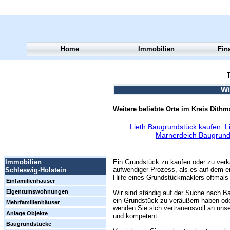
Home
Immobilien
Fin
T
Wi
Weitere beliebte Orte im Kreis Dith
Lieth Baugrundstück kaufen
L
Marnerdeich Baugrund
Ein Grundstück zu kaufen oder zu verk
Immobilien
aufwendiger Prozess, als es auf dem er
Schleswig-Holstein
Hilfe eines Grundstückmaklers oftmals 
Einfamilienhäuser
Eigentumswohnungen
Wir sind ständig auf der Suche nach Ba
ein Grundstück zu veräußern haben ode
Mehrfamilienhäuser
wenden Sie sich vertrauensvoll an unse
Anlage Objekte
und kompetent.
Baugrundstücke