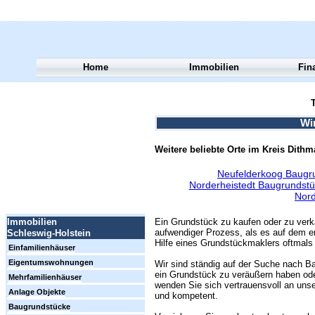
Home
Immobilien
Fin
T
Wi
Weitere beliebte Orte im Kreis Dith
Neufelderkoog Baugr
Norderheistedt Baugrundstü
Nord
Ein Grundstück zu kaufen oder zu verk
Immobilien
aufwendiger Prozess, als es auf dem er
Schleswig-Holstein
Hilfe eines Grundstückmaklers oftmals 
Einfamilienhäuser
Eigentumswohnungen
Wir sind ständig auf der Suche nach Ba
ein Grundstück zu veräußern haben ode
Mehrfamilienhäuser
wenden Sie sich vertrauensvoll an unse
Anlage Objekte
und kompetent.
Baugrundstücke