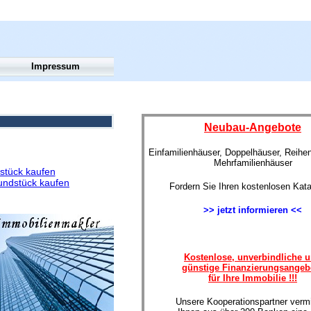
Impressum
Neubau-Angebote
Einfamilienhäuser, Doppelhäuser, Reihe
Mehrfamilienhäuser
stück kaufen
undstück kaufen
Fordern Sie Ihren kostenlosen Kata
>> jetzt informieren <<
Kostenlose, unverbindliche 
günstige Finanzierungsangeb
für Ihre Immobilie !!!
Unsere Kooperationspartner vermi