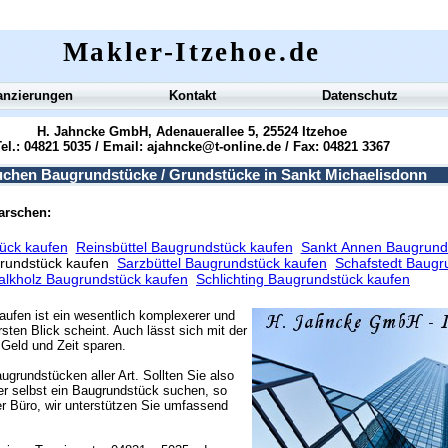
Makler-Itzehoe.de
anzierungen
Kontakt
Datenschutz
H. Jahncke GmbH, Adenauerallee 5, 25524 Itzehoe
el.: 04821 5035 / Email:
ajahncke@t-online.de
/ Fax: 04821 3367
uchen Baugrundstücke / Grundstücke in Sankt Michaelisdonn
marschen:
ück kaufen
Reinsbüttel Baugrundstück kaufen
Sankt Annen Baugrund
grundstück kaufen
Sarzbüttel Baugrundstück kaufen
Schafstedt Baugr
alkholz Baugrundstück kaufen
Schlichting Baugrundstück kaufen
aufen ist ein wesentlich komplexerer und
sten Blick scheint. Auch lässt sich mit der
Geld und Zeit sparen.
ugrundstücken aller Art. Sollten Sie also
r selbst ein Baugrundstück suchen, so
r Büro, wir unterstützen Sie umfassend