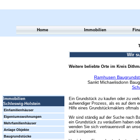
Home
Immobilien
Fin
T
Wir s
Weitere beliebte Orte im Kreis Dith
Ramhusen Baugrundst
Sankt Michaelisdonn Bau
Sch
Ein Grundstück zu kaufen oder zu verk
Immobilien
aufwendiger Prozess, als es auf dem er
Schleswig-Holstein
Hilfe eines Grundstückmaklers oftmals 
Einfamilienhäuser
Eigentumswohnungen
Wir sind ständig auf der Suche nach Ba
ein Grundstück zu veräußern haben ode
Mehrfamilienhäuser
wenden Sie sich vertrauensvoll an unse
Anlage Objekte
und kompetent.
Baugrundstücke