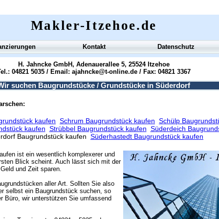
Makler-Itzehoe.de
anzierungen
Kontakt
Datenschutz
H. Jahncke GmbH, Adenauerallee 5, 25524 Itzehoe
el.: 04821 5035 / Email:
ajahncke@t-online.de
/ Fax: 04821 3367
Wir suchen Baugrundstücke / Grundstücke in Süderdorf
marschen:
rundstück kaufen
Schrum Baugrundstück kaufen
Schülp Baugrundst
dstück kaufen
Strübbel Baugrundstück kaufen
Süderdeich Baugrund
rdorf Baugrundstück kaufen
Süderhastedt Baugrundstück kaufen
aufen ist ein wesentlich komplexerer und
sten Blick scheint. Auch lässt sich mit der
Geld und Zeit sparen.
ugrundstücken aller Art. Sollten Sie also
r selbst ein Baugrundstück suchen, so
r Büro, wir unterstützen Sie umfassend