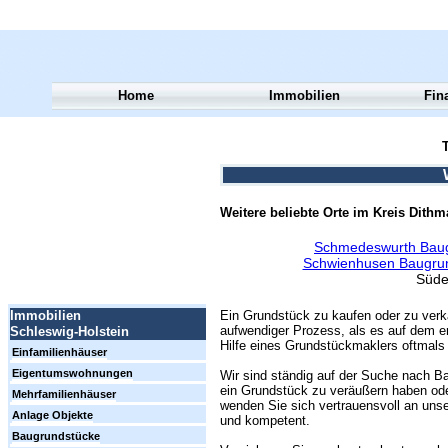
Home
Immobilien
Fin
T
Weitere beliebte Orte im Kreis Dith
Schmedeswurth Baug
Schwienhusen Baugrun
Süde
Ein Grundstück zu kaufen oder zu verk
Immobilien
aufwendiger Prozess, als es auf dem er
Schleswig-Holstein
Hilfe eines Grundstückmaklers oftmals 
Einfamilienhäuser
Eigentumswohnungen
Wir sind ständig auf der Suche nach Ba
ein Grundstück zu veräußern haben ode
Mehrfamilienhäuser
wenden Sie sich vertrauensvoll an unse
Anlage Objekte
und kompetent.
Baugrundstücke