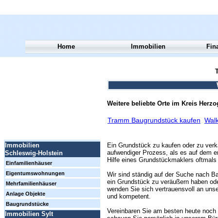
Home
Immobilien
Fin
T
Weitere beliebte Orte im Kreis Herz
Tramm Baugrundstück kaufen
Walk
Ein Grundstück zu kaufen oder zu verk
Immobilien
aufwendiger Prozess, als es auf dem er
Schleswig-Holstein
Hilfe eines Grundstückmaklers oftmals 
Einfamilienhäuser
Eigentumswohnungen
Wir sind ständig auf der Suche nach Ba
ein Grundstück zu veräußern haben ode
Mehrfamilienhäuser
wenden Sie sich vertrauensvoll an unse
Anlage Objekte
und kompetent.
Baugrundstücke
Vereinbaren Sie am besten heute noch 
Immobilien Sylt