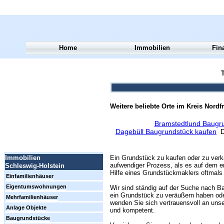
Home
Immobilien
Fin
T
Weitere beliebte Orte im Kreis Nordfr
Bramstedtlund Baugr
Dagebüll Baugrundstück kaufen
D
Ein Grundstück zu kaufen oder zu verk
Immobilien
aufwendiger Prozess, als es auf dem er
Schleswig-Holstein
Hilfe eines Grundstückmaklers oftmals 
Einfamilienhäuser
Eigentumswohnungen
Wir sind ständig auf der Suche nach Ba
ein Grundstück zu veräußern haben ode
Mehrfamilienhäuser
wenden Sie sich vertrauensvoll an unse
Anlage Objekte
und kompetent.
Baugrundstücke