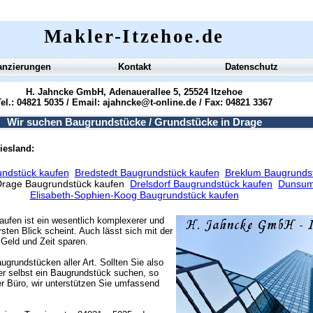
Makler-Itzehoe.de
anzierungen
Kontakt
Datenschutz
H. Jahncke GmbH, Adenauerallee 5, 25524 Itzehoe
el.: 04821 5035 / Email:
ajahncke@t-online.de
/ Fax: 04821 3367
Wir suchen Baugrundstücke / Grundstücke in Drage
iesland:
undstück kaufen
Bredstedt Baugrundstück kaufen
Breklum Baugrunds
rage Baugrundstück kaufen
Drelsdorf Baugrundstück kaufen
Dunsum
Elisabeth-Sophien-Koog Baugrundstück kaufen
aufen ist ein wesentlich komplexerer und
sten Blick scheint. Auch lässt sich mit der
Geld und Zeit sparen.
ugrundstücken aller Art. Sollten Sie also
r selbst ein Baugrundstück suchen, so
r Büro, wir unterstützen Sie umfassend