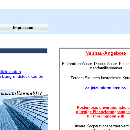
Impressum
Neubau-Angebote
Einfamilienhäuser, Doppelhäuser, Reihe
Mehrfamilienhäuser
tück kaufen
 Baugrundstück kaufen
Fordern Sie Ihren kostenlosen Kata
>> jetzt informieren <<
Kostenlose, unverbindliche 
günstige Finanzierungsangeb
für Ihre Immobilie !!!
Unsere Kooperationspartner vermi