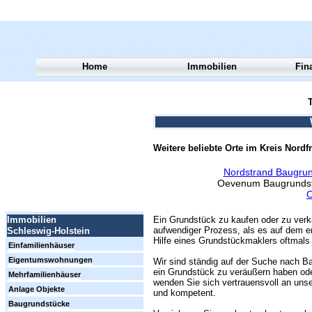
Home
Immobilien
Fin
T
Weitere beliebte Orte im Kreis Nordfr
Nordstrand Baugrun
Oevenum Baugrunds
O
Ein Grundstück zu kaufen oder zu verk
Immobilien
aufwendiger Prozess, als es auf dem er
Schleswig-Holstein
Hilfe eines Grundstückmaklers oftmals 
Einfamilienhäuser
Eigentumswohnungen
Wir sind ständig auf der Suche nach Ba
ein Grundstück zu veräußern haben ode
Mehrfamilienhäuser
wenden Sie sich vertrauensvoll an unse
Anlage Objekte
und kompetent.
Baugrundstücke