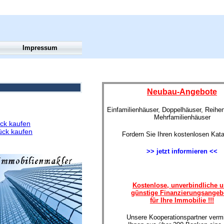
Impressum
Neubau-Angebote
Einfamilienhäuser, Doppelhäuser, Reihe
Mehrfamilienhäuser
ck kaufen
ück kaufen
Fordern Sie Ihren kostenlosen Kata
>> jetzt informieren <<
Kostenlose, unverbindliche 
günstige Finanzierungsangeb
für Ihre Immobilie !!!
Unsere Kooperationspartner vermi