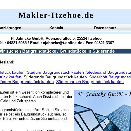
Makler-Itzehoe.de
anzierungen
Kontakt
Datenschutz
H. Jahncke GmbH, Adenauerallee 5, 25524 Itzehoe
el.: 04821 5035 / Email:
ajahncke@t-online.de
/ Fax: 04821 3367
Wir suchen Baugrundstücke / Grundstücke in Süderende
iesland:
dstück kaufen
Stadum Baugrundstück kaufen
Stedesand Baugrundstü
tück kaufen
Süderende Baugrundstück kaufen
Süderhöft Baugrundst
lügum Baugrundstück kaufen
Südermarsch Baugrundstück kaufen
aufen ist ein wesentlich komplexerer und
sten Blick scheint. Auch lässt sich mit der
Geld und Zeit sparen.
ugrundstücken aller Art. Sollten Sie also
r selbst ein Baugrundstück suchen, so
r Büro, wir unterstützen Sie umfassend