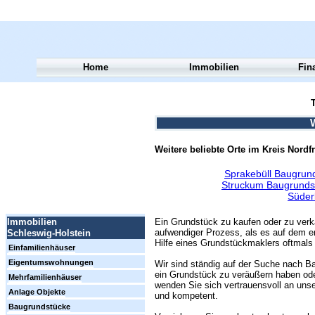
Home
Immobilien
Fin
T
Weitere beliebte Orte im Kreis Nordfr
Sprakebüll Baugrun
Struckum Baugrunds
Süder
Ein Grundstück zu kaufen oder zu verk
Immobilien
aufwendiger Prozess, als es auf dem er
Schleswig-Holstein
Hilfe eines Grundstückmaklers oftmals 
Einfamilienhäuser
Eigentumswohnungen
Wir sind ständig auf der Suche nach Ba
ein Grundstück zu veräußern haben ode
Mehrfamilienhäuser
wenden Sie sich vertrauensvoll an unse
Anlage Objekte
und kompetent.
Baugrundstücke