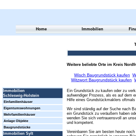
Home
Immobilien
Fin
T
Weitere beliebte Orte im Kreis Nordfr
Wisch Baugrundstück kaufen
W
Witzwort Baugrundstück kaufen
Ein Grundstück zu kaufen oder zu verk
Immobilien
aufwendiger Prozess, als es auf dem er
Schleswig-Holstein
Hilfe eines Grundstückmaklers oftmals 
Einfamilienhäuser
Eigentumswohnungen
Wir sind ständig auf der Suche nach Ba
ein Grundstück zu veräußern haben ode
Mehrfamilienhäuser
wenden Sie sich vertrauensvoll an unse
Anlage Objekte
und kompetent.
Baugrundstücke
Vereinbaren Sie am besten heute noch 
Immobilien Sylt