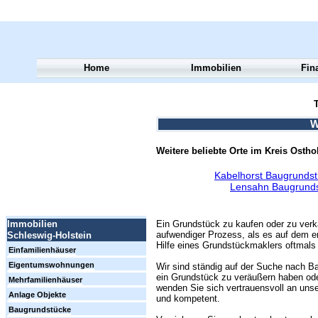
Home
Immobilien
Fin
T
W
Weitere beliebte Orte im Kreis Osthol
Kabelhorst Baugrundst
Lensahn Baugrunds
Ein Grundstück zu kaufen oder zu verk
Immobilien
aufwendiger Prozess, als es auf dem er
Schleswig-Holstein
Hilfe eines Grundstückmaklers oftmals 
Einfamilienhäuser
Eigentumswohnungen
Wir sind ständig auf der Suche nach Ba
ein Grundstück zu veräußern haben ode
Mehrfamilienhäuser
wenden Sie sich vertrauensvoll an unse
Anlage Objekte
und kompetent.
Baugrundstücke