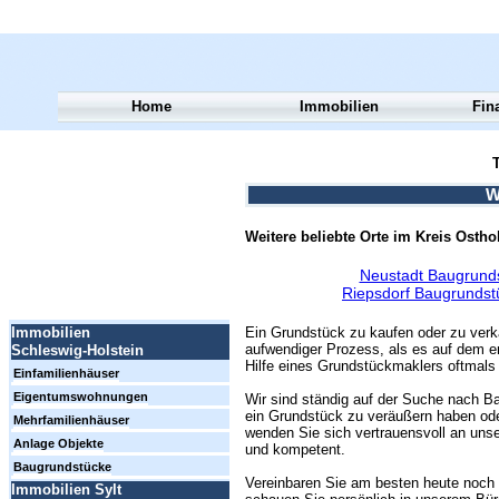
Home
Immobilien
Fin
T
W
Weitere beliebte Orte im Kreis Osthol
Neustadt Baugrund
Riepsdorf Baugrundst
Ein Grundstück zu kaufen oder zu verk
Immobilien
aufwendiger Prozess, als es auf dem er
Schleswig-Holstein
Hilfe eines Grundstückmaklers oftmals 
Einfamilienhäuser
Eigentumswohnungen
Wir sind ständig auf der Suche nach Ba
ein Grundstück zu veräußern haben ode
Mehrfamilienhäuser
wenden Sie sich vertrauensvoll an unse
Anlage Objekte
und kompetent.
Baugrundstücke
Vereinbaren Sie am besten heute noch 
Immobilien Sylt