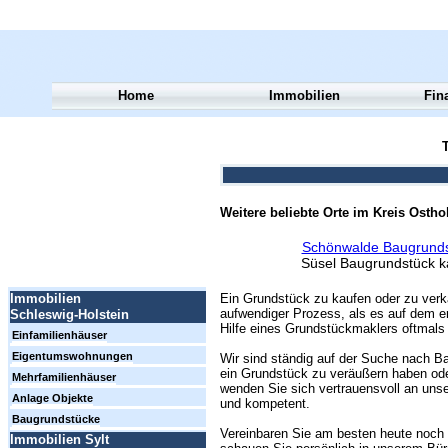
Home
Immobilien
Fin
T
Weitere beliebte Orte im Kreis Osthol
Schönwalde Baugrunds
Süsel Baugrundstück 
Ein Grundstück zu kaufen oder zu verk
Immobilien
aufwendiger Prozess, als es auf dem er
Schleswig-Holstein
Hilfe eines Grundstückmaklers oftmals 
Einfamilienhäuser
Eigentumswohnungen
Wir sind ständig auf der Suche nach Ba
ein Grundstück zu veräußern haben ode
Mehrfamilienhäuser
wenden Sie sich vertrauensvoll an unse
Anlage Objekte
und kompetent.
Baugrundstücke
Vereinbaren Sie am besten heute noch 
Immobilien Sylt