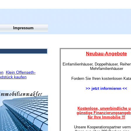
Impressum
Neubau-Angebote
Einfamilienhäuser, Doppelhäuser, Reihe
Mehrfamilienhäuser
en
Klein Offenseth-
dstück kaufen
Fordern Sie Ihren kostenlosen Kata
>> jetzt informieren <<
Kostenlose, unverbindliche 
günstige Finanzierungsangeb
für Ihre Immobilie !!!
Unsere Kooperationspartner vermi