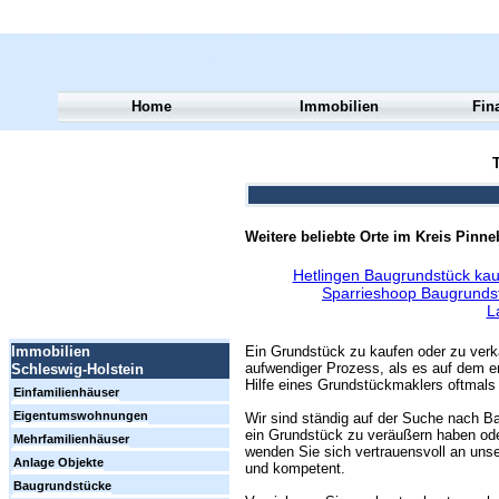
Home
Immobilien
Fin
T
Weitere beliebte Orte im Kreis Pinne
Hetlingen Baugrundstück kau
Sparrieshoop Baugrunds
L
Ein Grundstück zu kaufen oder zu verk
Immobilien
aufwendiger Prozess, als es auf dem er
Schleswig-Holstein
Hilfe eines Grundstückmaklers oftmals 
Einfamilienhäuser
Eigentumswohnungen
Wir sind ständig auf der Suche nach Ba
ein Grundstück zu veräußern haben ode
Mehrfamilienhäuser
wenden Sie sich vertrauensvoll an unse
Anlage Objekte
und kompetent.
Baugrundstücke