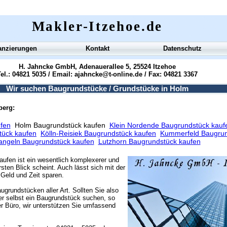
Makler-Itzehoe.de
anzierungen
Kontakt
Datenschutz
H. Jahncke GmbH, Adenauerallee 5, 25524 Itzehoe
el.: 04821 5035 / Email:
ajahncke@t-online.de
/ Fax: 04821 3367
Wir suchen Baugrundstücke / Grundstücke in Holm
berg:
fen
Holm Baugrundstück kaufen
Klein Nordende Baugrundstück kauf
tück kaufen
Kölln-Reisiek Baugrundstück kaufen
Kummerfeld Baugrun
angeln Baugrundstück kaufen
Lutzhorn Baugrundstück kaufen
aufen ist ein wesentlich komplexerer und
sten Blick scheint. Auch lässt sich mit der
Geld und Zeit sparen.
ugrundstücken aller Art. Sollten Sie also
r selbst ein Baugrundstück suchen, so
r Büro, wir unterstützen Sie umfassend