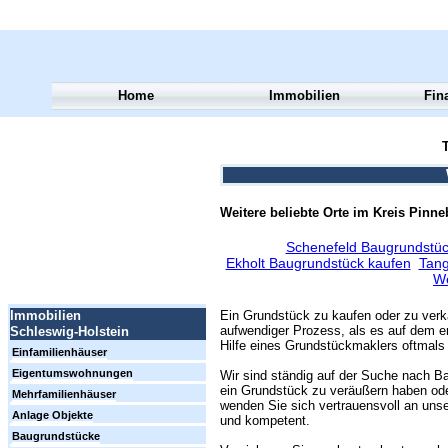
Home
Immobilien
Fin
T
Weitere beliebte Orte im Kreis Pinne
Schenefeld Baugrundstüc
Ekholt Baugrundstück kaufen
Tang
We
Ein Grundstück zu kaufen oder zu verk
Immobilien
aufwendiger Prozess, als es auf dem er
Schleswig-Holstein
Hilfe eines Grundstückmaklers oftmals 
Einfamilienhäuser
Eigentumswohnungen
Wir sind ständig auf der Suche nach Ba
ein Grundstück zu veräußern haben ode
Mehrfamilienhäuser
wenden Sie sich vertrauensvoll an unse
Anlage Objekte
und kompetent.
Baugrundstücke