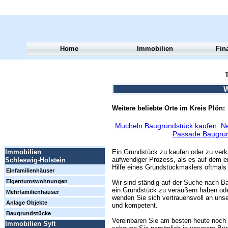
Home
Immobilien
Fin
T
W
Weitere beliebte Orte im Kreis Plön:
Mucheln Baugrundstück kaufen
N
Passade Baugrun
Ein Grundstück zu kaufen oder zu verk
Immobilien
aufwendiger Prozess, als es auf dem er
Schleswig-Holstein
Hilfe eines Grundstückmaklers oftmals 
Einfamilienhäuser
Eigentumswohnungen
Wir sind ständig auf der Suche nach Ba
ein Grundstück zu veräußern haben ode
Mehrfamilienhäuser
wenden Sie sich vertrauensvoll an unse
Anlage Objekte
und kompetent.
Baugrundstücke
Vereinbaren Sie am besten heute noch 
Immobilien Sylt