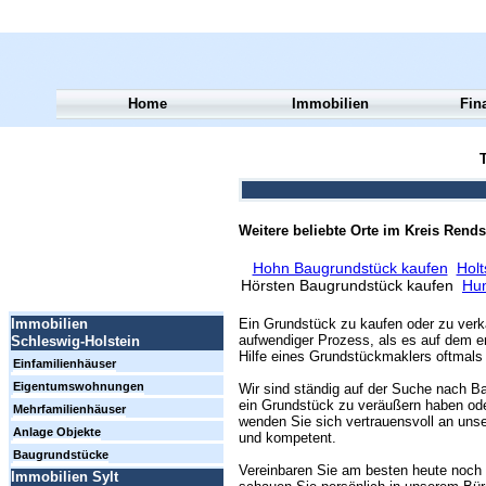
Home
Immobilien
Fin
T
Weitere beliebte Orte im Kreis Rend
Hohn Baugrundstück kaufen
Hol
Hörsten Baugrundstück kaufen
Hum
Ein Grundstück zu kaufen oder zu verk
Immobilien
aufwendiger Prozess, als es auf dem er
Schleswig-Holstein
Hilfe eines Grundstückmaklers oftmals 
Einfamilienhäuser
Eigentumswohnungen
Wir sind ständig auf der Suche nach Ba
ein Grundstück zu veräußern haben ode
Mehrfamilienhäuser
wenden Sie sich vertrauensvoll an unse
Anlage Objekte
und kompetent.
Baugrundstücke
Vereinbaren Sie am besten heute noch 
Immobilien Sylt