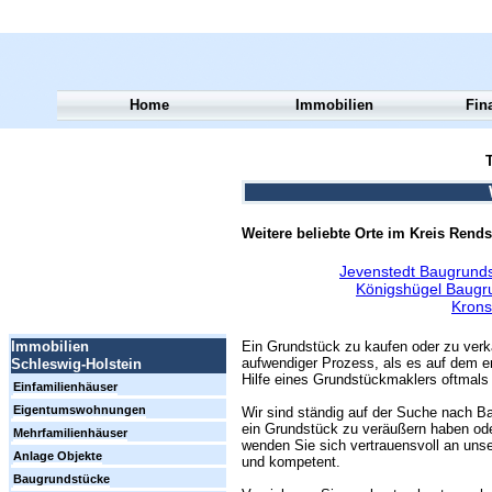
Home
Immobilien
Fin
T
Weitere beliebte Orte im Kreis Rend
Jevenstedt Baugrunds
Königshügel Baugr
Krons
Ein Grundstück zu kaufen oder zu verk
Immobilien
aufwendiger Prozess, als es auf dem er
Schleswig-Holstein
Hilfe eines Grundstückmaklers oftmals 
Einfamilienhäuser
Eigentumswohnungen
Wir sind ständig auf der Suche nach Ba
ein Grundstück zu veräußern haben ode
Mehrfamilienhäuser
wenden Sie sich vertrauensvoll an unse
Anlage Objekte
und kompetent.
Baugrundstücke