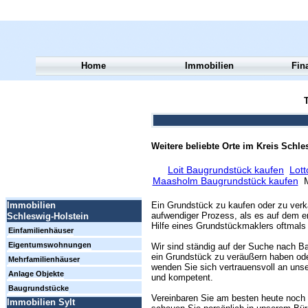
Home
Immobilien
Fin
T
Weitere beliebte Orte im Kreis Schl
Loit Baugrundstück kaufen
Lott
Maasholm Baugrundstück kaufen
M
Ein Grundstück zu kaufen oder zu verk
Immobilien
aufwendiger Prozess, als es auf dem er
Schleswig-Holstein
Hilfe eines Grundstückmaklers oftmals 
Einfamilienhäuser
Eigentumswohnungen
Wir sind ständig auf der Suche nach Ba
ein Grundstück zu veräußern haben ode
Mehrfamilienhäuser
wenden Sie sich vertrauensvoll an unse
Anlage Objekte
und kompetent.
Baugrundstücke
Vereinbaren Sie am besten heute noch 
Immobilien Sylt