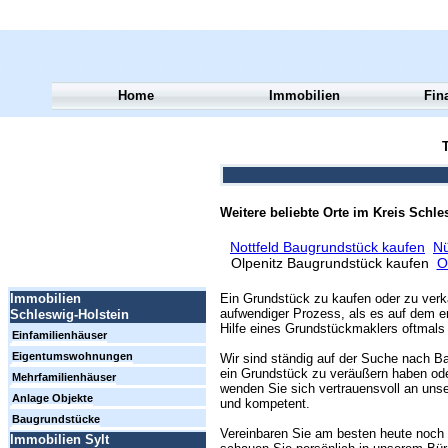
Home
Immobilien
Fin
T
Weitere beliebte Orte im Kreis Schl
Nottfeld Baugrundstück kaufen
Nü
Olpenitz Baugrundstück kaufen
O
Ein Grundstück zu kaufen oder zu verk
Immobilien
aufwendiger Prozess, als es auf dem er
Schleswig-Holstein
Hilfe eines Grundstückmaklers oftmals 
Einfamilienhäuser
Eigentumswohnungen
Wir sind ständig auf der Suche nach Ba
ein Grundstück zu veräußern haben ode
Mehrfamilienhäuser
wenden Sie sich vertrauensvoll an unse
Anlage Objekte
und kompetent.
Baugrundstücke
Vereinbaren Sie am besten heute noch 
Immobilien Sylt