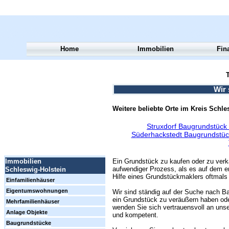
Home
Immobilien
Fin
T
Wir 
Weitere beliebte Orte im Kreis Schl
Struxdorf Baugrundstück
Süderhackstedt Baugrundstüc
Ein Grundstück zu kaufen oder zu verk
Immobilien
aufwendiger Prozess, als es auf dem er
Schleswig-Holstein
Hilfe eines Grundstückmaklers oftmals 
Einfamilienhäuser
Eigentumswohnungen
Wir sind ständig auf der Suche nach Ba
ein Grundstück zu veräußern haben ode
Mehrfamilienhäuser
wenden Sie sich vertrauensvoll an unse
Anlage Objekte
und kompetent.
Baugrundstücke