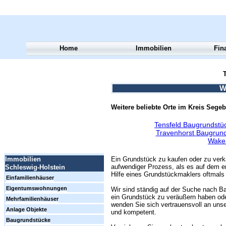
Home
Immobilien
Fin
T
W
Weitere beliebte Orte im Kreis Segeb
Tensfeld Baugrundstü
Travenhorst Baugrund
Waken
Ein Grundstück zu kaufen oder zu verk
Immobilien
aufwendiger Prozess, als es auf dem er
Schleswig-Holstein
Hilfe eines Grundstückmaklers oftmals 
Einfamilienhäuser
Eigentumswohnungen
Wir sind ständig auf der Suche nach Ba
ein Grundstück zu veräußern haben ode
Mehrfamilienhäuser
wenden Sie sich vertrauensvoll an unse
Anlage Objekte
und kompetent.
Baugrundstücke