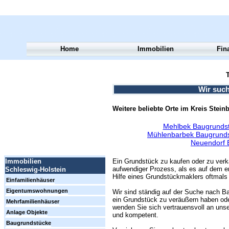
Home
Immobilien
Fin
T
Wir suc
Weitere beliebte Orte im Kreis Stein
Mehlbek Baugrundst
Mühlenbarbek Baugrunds
Neuendorf 
Ein Grundstück zu kaufen oder zu verk
Immobilien
aufwendiger Prozess, als es auf dem er
Schleswig-Holstein
Hilfe eines Grundstückmaklers oftmals 
Einfamilienhäuser
Eigentumswohnungen
Wir sind ständig auf der Suche nach Ba
ein Grundstück zu veräußern haben ode
Mehrfamilienhäuser
wenden Sie sich vertrauensvoll an unse
Anlage Objekte
und kompetent.
Baugrundstücke