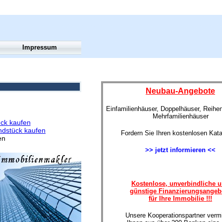
Impressum
Neubau-Angebote
Einfamilienhäuser, Doppelhäuser, Reihe
Mehrfamilienhäuser
ck kaufen
dstück kaufen
Fordern Sie Ihren kostenlosen Kata
en
>> jetzt informieren <<
Kostenlose, unverbindliche 
günstige Finanzierungsangeb
für Ihre Immobilie !!!
Unsere Kooperationspartner vermi