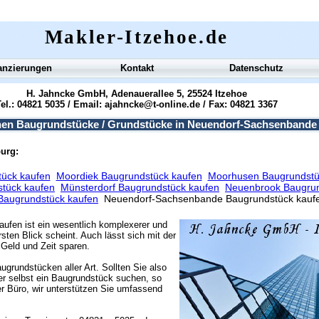
Makler-Itzehoe.de
anzierungen
Kontakt
Datenschutz
H. Jahncke GmbH, Adenauerallee 5, 25524 Itzehoe
el.: 04821 5035 / Email:
ajahncke@t-online.de
/ Fax: 04821 3367
hen Baugrundstücke / Grundstücke in Neuendorf-Sachsenbande
burg:
ück kaufen
Moordiek Baugrundstück kaufen
Moorhusen Baugrundstü
tück kaufen
Münsterdorf Baugrundstück kaufen
Neuenbrook Baugrun
Baugrundstück kaufen
Neuendorf-Sachsenbande Baugrundstück kauf
aufen ist ein wesentlich komplexerer und
sten Blick scheint. Auch lässt sich mit der
Geld und Zeit sparen.
ugrundstücken aller Art. Sollten Sie also
r selbst ein Baugrundstück suchen, so
r Büro, wir unterstützen Sie umfassend