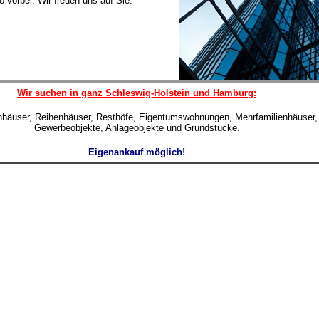
 vorbei. Wir freuen uns auf Sie.
Wir suchen in ganz Schleswig-Holstein und Hamburg:
enhäuser, Reihenhäuser, Resthöfe, Eigentumswohnungen, Mehrfamilienhäuser,
Gewerbeobjekte, Anlageobjekte und Grundstücke.
Eigenankauf möglich!