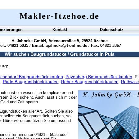
Makler-Itzehoe.de
anzierungen
Kontakt
Datenschutz
H. Jahncke GmbH, Adenauerallee 5, 25524 Itzehoe
el.: 04821 5035 / Email:
ajahncke@t-online.de
/ Fax: 04821 3367
Wir suchen Baugrundstücke / Grundstücke in Puls
burg:
chendorf Baugrundstück kaufen
Poyenberg Baugrundstück kaufen
Pu
n
Rade Baugrundstück kaufen
Reher Baugrundstück kaufen
Rethwisc
aufen ist ein wesentlich komplexerer und
sten Blick scheint. Auch lässt sich mit der
Geld und Zeit sparen.
ugrundstücken aller Art. Sollten Sie also
r selbst ein Baugrundstück suchen, so
r Büro, wir unterstützen Sie umfassend
einen Termin unter 04821 – 5035 oder