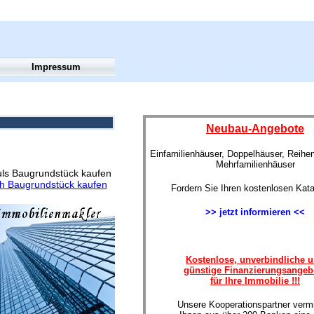
Impressum
Neubau-Angebote
Einfamilienhäuser, Doppelhäuser, Reihe
Mehrfamilienhäuser
ls Baugrundstück kaufen
h Baugrundstück kaufen
Fordern Sie Ihren kostenlosen Kata
>> jetzt informieren <<
Kostenlose, unverbindliche 
günstige Finanzierungsangeb
für Ihre Immobilie !!!
Unsere Kooperationspartner vermi