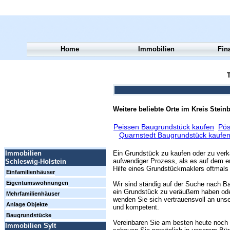
Home
Immobilien
Fin
T
Weitere beliebte Orte im Kreis Stein
Peissen Baugrundstück kaufen
Pös
Quarnstedt Baugrundstück kaufe
Ein Grundstück zu kaufen oder zu verk
Immobilien
aufwendiger Prozess, als es auf dem er
Schleswig-Holstein
Hilfe eines Grundstückmaklers oftmals 
Einfamilienhäuser
Eigentumswohnungen
Wir sind ständig auf der Suche nach Ba
ein Grundstück zu veräußern haben ode
Mehrfamilienhäuser
wenden Sie sich vertrauensvoll an unse
Anlage Objekte
und kompetent.
Baugrundstücke
Vereinbaren Sie am besten heute noch 
Immobilien Sylt