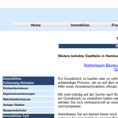
Home
Immobilien
Fin
T
W
Weitere beliebte Stadtteile in Hambu
Rotherbaum Baugru
Sc
Ein Grundstück zu kaufen oder zu verk
Immobilien
aufwendiger Prozess, als es auf dem er
Schleswig-Holstein
Hilfe eines Grundstückmaklers oftmals 
Einfamilienhäuser
Eigentumswohnungen
Wir sind ständig auf der Suche nach Ba
ein Grundstück zu veräußern haben ode
Mehrfamilienhäuser
wenden Sie sich vertrauensvoll an unse
Anlage Objekte
und kompetent.
Baugrundstücke
Vereinbaren Sie am besten heute noch 
Immobilien Sylt