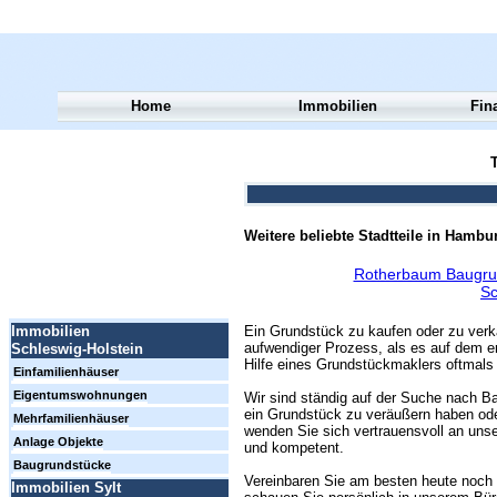
Home
Immobilien
Fin
T
Weitere beliebte Stadtteile in Hambu
Rotherbaum Baugru
Sc
Ein Grundstück zu kaufen oder zu verk
Immobilien
aufwendiger Prozess, als es auf dem er
Schleswig-Holstein
Hilfe eines Grundstückmaklers oftmals 
Einfamilienhäuser
Eigentumswohnungen
Wir sind ständig auf der Suche nach Ba
ein Grundstück zu veräußern haben ode
Mehrfamilienhäuser
wenden Sie sich vertrauensvoll an unse
Anlage Objekte
und kompetent.
Baugrundstücke
Vereinbaren Sie am besten heute noch 
Immobilien Sylt