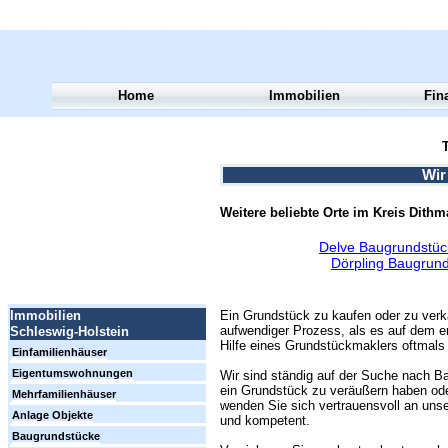
Home
Immobilien
Fin
T
Wir
Weitere beliebte Orte im Kreis Dith
Delve Baugrundstüc
Dörpling Baugrund
Ein Grundstück zu kaufen oder zu verk
Immobilien
aufwendiger Prozess, als es auf dem er
Schleswig-Holstein
Hilfe eines Grundstückmaklers oftmals 
Einfamilienhäuser
Eigentumswohnungen
Wir sind ständig auf der Suche nach Ba
ein Grundstück zu veräußern haben ode
Mehrfamilienhäuser
wenden Sie sich vertrauensvoll an unse
Anlage Objekte
und kompetent.
Baugrundstücke