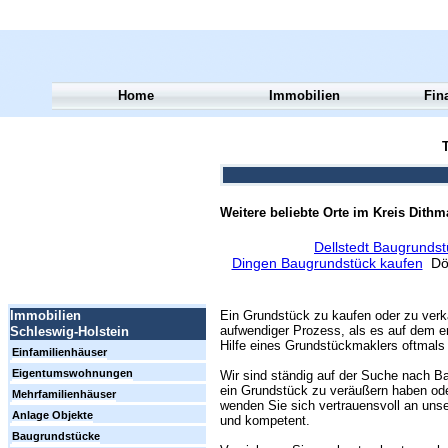
Home
Immobilien
Fin
T
Weitere beliebte Orte im Kreis Dith
Dellstedt Baugrundst
Dingen Baugrundstück kaufen
Dör
Ein Grundstück zu kaufen oder zu verk
Immobilien
aufwendiger Prozess, als es auf dem er
Schleswig-Holstein
Hilfe eines Grundstückmaklers oftmals 
Einfamilienhäuser
Eigentumswohnungen
Wir sind ständig auf der Suche nach Ba
ein Grundstück zu veräußern haben ode
Mehrfamilienhäuser
wenden Sie sich vertrauensvoll an unse
Anlage Objekte
und kompetent.
Baugrundstücke