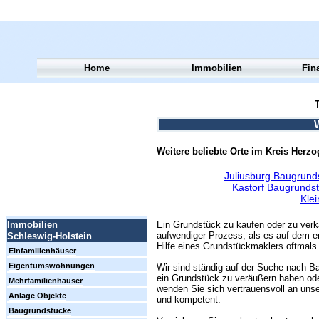
Home
Immobilien
Fin
T
Weitere beliebte Orte im Kreis Herz
Juliusburg Baugrund
Kastorf Baugrunds
Kle
Ein Grundstück zu kaufen oder zu verk
Immobilien
aufwendiger Prozess, als es auf dem er
Schleswig-Holstein
Hilfe eines Grundstückmaklers oftmals 
Einfamilienhäuser
Eigentumswohnungen
Wir sind ständig auf der Suche nach Ba
ein Grundstück zu veräußern haben ode
Mehrfamilienhäuser
wenden Sie sich vertrauensvoll an unse
Anlage Objekte
und kompetent.
Baugrundstücke