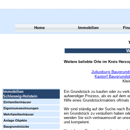
Home
Immobilien
Fin
T
W
Weitere beliebte Orte im Kreis Herz
Juliusburg Baugrund
Kastorf Baugrunds
Kle
Ein Grundstück zu kaufen oder zu verk
Immobilien
aufwendiger Prozess, als es auf dem er
Schleswig-Holstein
Hilfe eines Grundstückmaklers oftmals 
Einfamilienhäuser
Eigentumswohnungen
Wir sind ständig auf der Suche nach Ba
ein Grundstück zu veräußern haben ode
Mehrfamilienhäuser
wenden Sie sich vertrauensvoll an unse
Anlage Objekte
und kompetent.
Baugrundstücke