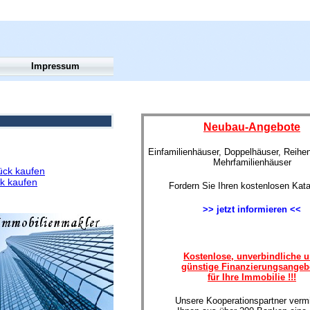
Impressum
Neubau-Angebote
Einfamilienhäuser, Doppelhäuser, Reihe
Mehrfamilienhäuser
ück kaufen
k kaufen
Fordern Sie Ihren kostenlosen Kata
>> jetzt informieren <<
Kostenlose, unverbindliche 
günstige Finanzierungsangeb
für Ihre Immobilie !!!
Unsere Kooperationspartner vermi