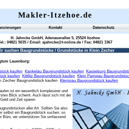
Makler-Itzehoe.de
anzierungen
Kontakt
Datenschutz
H. Jahncke GmbH, Adenauerallee 5, 25524 Itzehoe
el.: 04821 5035 / Email:
ajahncke@t-online.de
/ Fax: 04821 3367
ir suchen Baugrundstücke / Grundstücke in Klein Zecher
ogtum Lauenburg:
stück kaufen
Kankelau Baugrundstück kaufen
Kasseburg Baugrundst
tück kaufen
Kittlitz Baugrundstück kaufen
Klein Pampau Baugrundstüc
in Zecher Baugrundstück kaufen
Klempau Baugrundstück kaufen
aufen ist ein wesentlich komplexerer und
sten Blick scheint. Auch lässt sich mit der
Geld und Zeit sparen.
ugrundstücken aller Art. Sollten Sie also
r selbst ein Baugrundstück suchen, so
r Büro, wir unterstützen Sie umfassend