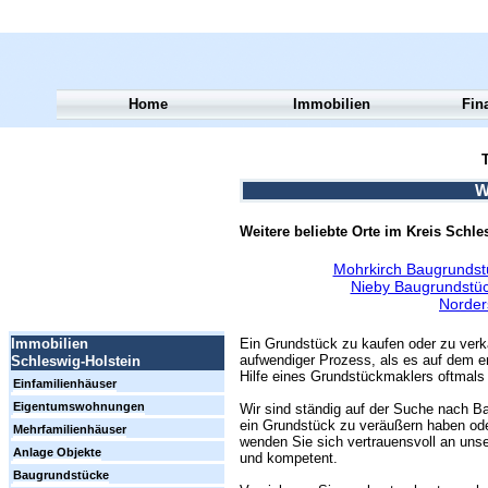
Home
Immobilien
Fin
T
W
Weitere beliebte Orte im Kreis Schl
Mohrkirch Baugrundst
Nieby Baugrundstüc
Norder
Ein Grundstück zu kaufen oder zu verk
Immobilien
aufwendiger Prozess, als es auf dem er
Schleswig-Holstein
Hilfe eines Grundstückmaklers oftmals 
Einfamilienhäuser
Eigentumswohnungen
Wir sind ständig auf der Suche nach Ba
ein Grundstück zu veräußern haben ode
Mehrfamilienhäuser
wenden Sie sich vertrauensvoll an unse
Anlage Objekte
und kompetent.
Baugrundstücke