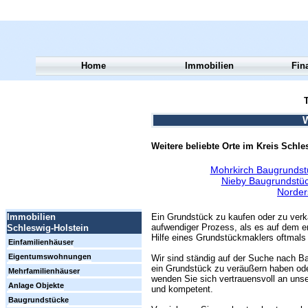
Home
Immobilien
Fin
T
W
Weitere beliebte Orte im Kreis Schl
Mohrkirch Baugrundst
Nieby Baugrundstüc
Norder
Ein Grundstück zu kaufen oder zu verk
Immobilien
aufwendiger Prozess, als es auf dem er
Schleswig-Holstein
Hilfe eines Grundstückmaklers oftmals 
Einfamilienhäuser
Eigentumswohnungen
Wir sind ständig auf der Suche nach Ba
ein Grundstück zu veräußern haben ode
Mehrfamilienhäuser
wenden Sie sich vertrauensvoll an unse
Anlage Objekte
und kompetent.
Baugrundstücke