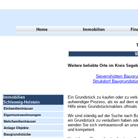
Home
Immobilien
Fin
T
W
Weitere beliebte Orte im Kreis Segeb
Sievershütten Baugru
Strukdorf Baugrundstü
Ein Grundstück zu kaufen oder zu verk
Immobilien
aufwendiger Prozess, als es auf dem er
Schleswig-Holstein
Hilfe eines Grundstückmaklers oftmals 
Einfamilienhäuser
Eigentumswohnungen
Wir sind ständig auf der Suche nach Ba
ein Grundstück zu veräußern haben ode
Mehrfamilienhäuser
wenden Sie sich vertrauensvoll an unse
Anlage Objekte
und kompetent.
Baugrundstücke