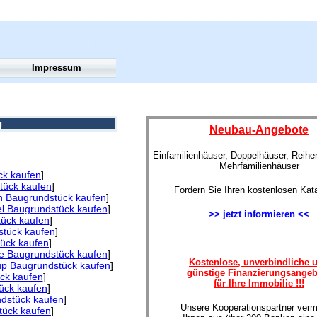
Impressum
g
Neubau-Angebote
Einfamilienhäuser, Doppelhäuser, Reih
Mehrfamilienhäuser
ck kaufen
]
tück kaufen
]
Fordern Sie Ihren kostenlosen Kat
n Baugrundstück kaufen
]
l Baugrundstück kaufen
]
>> jetzt informieren <<
ück kaufen
]
stück kaufen
]
ück kaufen
]
e Baugrundstück kaufen
]
Kostenlose, unverbindliche 
up Baugrundstück kaufen
]
günstige Finanzierungsangeb
ck kaufen
]
für Ihre Immobilie !!!
ück kaufen
]
dstück kaufen
]
Unsere Kooperationspartner vermi
tück kaufen
]