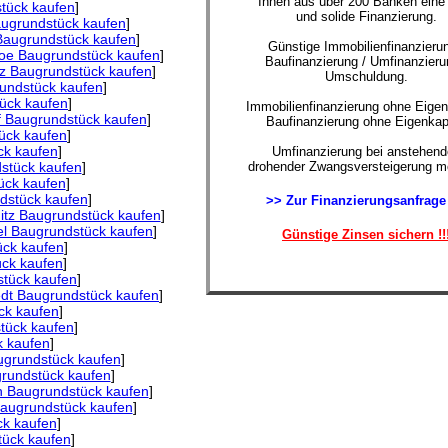
Ihnen aus über 200 Banken eine
stück kaufen
]
und solide Finanzierung.
ugrundstück kaufen
]
 Baugrundstück kaufen
]
Günstige Immobilienfinanzierun
hoe Baugrundstück kaufen
]
Baufinanzierung / Umfinanzieru
z Baugrundstück kaufen
]
Umschuldung.
undstück kaufen
]
ück kaufen
]
Immobilienfinanzierung ohne Eigen
f Baugrundstück kaufen
]
Baufinanzierung ohne Eigenkapi
ück kaufen
]
k kaufen
]
Umfinanzierung bei anstehend
drohender Zwangsversteigerung mö
stück kaufen
]
ück kaufen
]
ndstück kaufen
]
>> Zur Finanzierungsanfrage
itz Baugrundstück kaufen
]
l Baugrundstück kaufen
]
Günstige Zinsen sichern !!
ck kaufen
]
ck kaufen
]
stück kaufen
]
edt Baugrundstück kaufen
]
ck kaufen
]
tück kaufen
]
k kaufen
]
ugrundstück kaufen
]
grundstück kaufen
]
n Baugrundstück kaufen
]
augrundstück kaufen
]
ck kaufen
]
ück kaufen
]