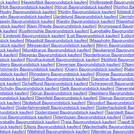
ück kaufen
] [
Havetoftloit Baugrundstück kaufen
] [
Hollingstedt Baugrund
[
Holt Baugrundstück kaufen
] [
Hörup Baugrundstück kaufen
] [
Hunhoi Ba
Husby Baugrundstück kaufen
] [
Hüsby Baugrundstück kaufen
] [
Idstedt
eby Baugrundstück kaufen
] [
Jardelund Baugrundstück kaufen
] [
Jerris
ppeln Baugrundstück kaufen
] [
Kiesby Baugrundstück kaufen
] [
Klapphol
stück kaufen
] [
Klein Rheide Baugrundstück kaufen
] [
Kronsgaard Baugr
k kaufen
] [
Kupfermühle Baugrundstück kaufen
] [
Langballig Baugrundst
n
] [
Lindewitt Baugrundstück kaufen
] [
Loit Baugrundstück kaufen
] [
Lottor
tück kaufen
] [
Maasbüll Baugrundstück kaufen
] [
Maasholm Baugrundst
stück kaufen
] [
Meggerdorf Baugrundstück kaufen
] [
Meyn Baugrundstüc
ück kaufen
] [
Munkbrarup Baugrundstück kaufen
] [
Neuberend Baugrund
k kaufen
] [
Niesgrau Baugrundstück kaufen
] [
Norderbrarup Baugrundst
stück kaufen
] [
Nordhackstedt Baugrundstück kaufen
] [
Nottfeld Baugru
sberg Baugrundstück kaufen
] [
Oeversee Baugrundstück kaufen
] [
Olpen
Pommerby Baugrundstück kaufen
] [
Quern Baugrundstück kaufen
] [
Rabe
dstück kaufen
] [
Ringsberg Baugrundstück kaufen
] [
Rügge Baugrundstü
ndstück kaufen
] [
Satrup Baugrundstück kaufen
] [
Saustrup Baugrundstü
ück kaufen
] [
Schafflund Baugrundstück kaufen
] [
Scheggerott Baugrund
Schuby Baugrundstück kaufen
] [
Selk Baugrundstück kaufen
] [
Sieverst
ndstück kaufen
] [
Sörup Baugrundstück kaufen
] [
Steinberg Baugrundstü
grundstück kaufen
] [
Steinfeld Baugrundstück kaufen
] [
Sterup Baugrunds
ück kaufen
] [
Stoltebüll Baugrundstück kaufen
] [
Struxdorf Baugrundstüc
 kaufen
] [
Süderfahrenstedt Baugrundstück kaufen
] [
Süderhackstedt Ba
undstück kaufen
] [
Süderstapel Baugrundstück kaufen
] [
Taarstedt Bau
trup Baugrundstück kaufen
] [
Tetenhusen Baugrundstück kaufen
] [
Tiele
orsballig Baugrundstück kaufen
] [
Treia Baugrundstück kaufen
] [
Twedt B
tück kaufen
] [
Ulsnis Baugrundstück kaufen
] [
Wackerballig Baugrundstü
stück kaufen
] [
Wallsbüll Baugrundstück kaufen
] [
Wanderup Baugrundst