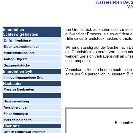
[
Wassersleben Baug
[
We
Ein Grundstück zu kaufen oder zu verk
Immobilien
aufwendiger Prozess, als es auf dem er
Schleswig-Holstein
Hilfe eines Grundstückmaklers oftmals 
Einfamilienhäuser
Eigentumswohnungen
Wir sind ständig auf der Suche nach Ba
ein Grundstück zu veräußern haben ode
Mehrfamilienhäuser
wenden Sie sich vertrauensvoll an unse
Anlage Objekte
und kompetent.
Baugrundstücke
Vereinbaren Sie am besten heute noch 
Immobilien Sylt
schauen Sie persönlich in unserem Büro
Immobilienangebote Sylt
Neubauten
Massive Neubauten
Hausverwaltung
Versicherungen
Finanzierungen
Mezzanine-Kapital
Einfamili
Über uns
Orte in Schleswig-Holstein