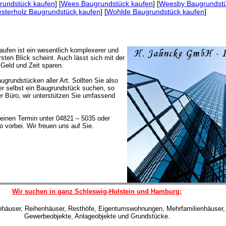
rundstück kaufen
] [
Wees Baugrundstück kaufen
] [
Weesby Baugrundstü
sterholz Baugrundstück kaufen
] [
Wohlde Baugrundstück kaufen
]
aufen ist ein wesentlich komplexerer und
sten Blick scheint. Auch lässt sich mit der
Geld und Zeit sparen.
ugrundstücken aller Art. Sollten Sie also
r selbst ein Baugrundstück suchen, so
r Büro, wir unterstützen Sie umfassend
einen Termin unter 04821 – 5035 oder
 vorbei. Wir freuen uns auf Sie.
Wir suchen in ganz Schleswig-Holstein und Hamburg:
enhäuser, Reihenhäuser, Resthöfe, Eigentumswohnungen, Mehrfamilienhäuser,
Gewerbeobjekte, Anlageobjekte und Grundstücke.