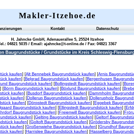
Makler-Itzehoe.de
anzierungen
Kontakt
Datenschutz
H. Jahncke GmbH, Adenauerallee 5, 25524 Itzehoe
el.: 04821 5035 / Email:
ajahncke@t-online.de
/ Fax: 04821 3367
en Baugrundstücke / Grundstücke im Kreis Schleswig-Flensbur
tück kaufen
] [
Alt Bennebek Baugrundstück kaufen
] [
Arnis Baugrundstü
ück kaufen
] [
Belgrad Baugrundstück kaufen
] [
Bergenhusen Baugrunds
lund Baugrundstück kaufen
] [
Bollingstedt Baugrundstück kaufen
] [
Bore
] [
Börm Baugrundstück kaufen
] [
Böxlund Baugrundstück kaufen
] [
Brebe
stück kaufen
] [
Busdorf Baugrundstück kaufen
] [
Dammholm Baugrundst
tück kaufen
] [
Dollerup Baugrundstück kaufen
] [
Dollerupholz Baugrund
dstück kaufen
] [
Dörpstedt Baugrundstück kaufen
] [
Eggebek Baugrundst
llgaard Baugrundstück kaufen
] [
Ellingstedt Baugrundstück kaufen
] [
Erfd
hrdorf Baugrundstück kaufen
] [
Freienwill Baugrundstück kaufen
] [
Frör
undstück kaufen
] [
Gelting Baugrundstück kaufen
] [
Geltorf Baugrundstü
dstück kaufen
] [
Goltoft Baugrundstück kaufen
] [
Grödersby Baugrundst
tück kaufen
] [
Großenwiehe Baugrundstück kaufen
] [
Grundhof Baugrun
tück kaufen
] [
Harrislee Baugrundstück kaufen
] [
Hasselberg Baugrunds