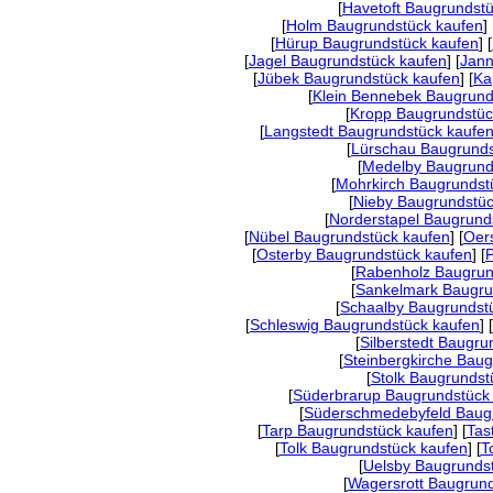
[
Havetoft Baugrundst
[
Holm Baugrundstück kaufen
] 
[
Hürup Baugrundstück kaufen
] [
[
Jagel Baugrundstück kaufen
] [
Jann
[
Jübek Baugrundstück kaufen
] [
Ka
[
Klein Bennebek Baugrund
[
Kropp Baugrundstüc
[
Langstedt Baugrundstück kaufe
[
Lürschau Baugrunds
[
Medelby Baugrund
[
Mohrkirch Baugrundst
[
Nieby Baugrundstüc
[
Norderstapel Baugrund
[
Nübel Baugrundstück kaufen
] [
Oer
[
Osterby Baugrundstück kaufen
] [
[
Rabenholz Baugrun
[
Sankelmark Baugru
[
Schaalby Baugrundst
[
Schleswig Baugrundstück kaufen
] [
[
Silberstedt Baugru
[
Steinbergkirche Bau
[
Stolk Baugrundst
[
Süderbrarup Baugrundstück
[
Süderschmedebyfeld Baugr
[
Tarp Baugrundstück kaufen
] [
Tas
[
Tolk Baugrundstück kaufen
] [
T
[
Uelsby Baugrunds
[
Wagersrott Baugrund