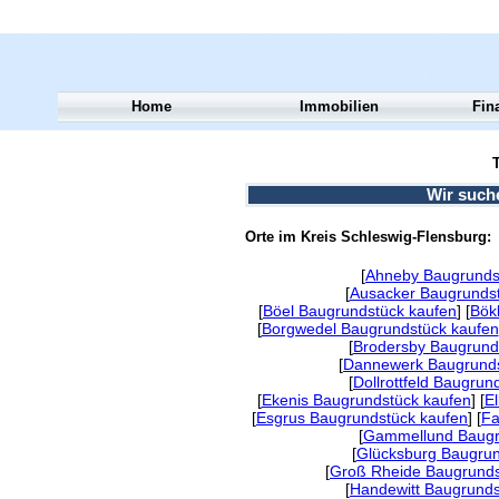
Home
Immobilien
Fin
T
Wir such
Orte im Kreis Schleswig-Flensburg:
[
Ahneby Baugrunds
[
Ausacker Baugrundst
[
Böel Baugrundstück kaufen
] [
Bök
[
Borgwedel Baugrundstück kaufen
[
Brodersby Baugrund
[
Dannewerk Baugrunds
[
Dollrottfeld Baugrun
[
Ekenis Baugrundstück kaufen
] [
E
[
Esgrus Baugrundstück kaufen
] [
Fa
[
Gammellund Baugr
[
Glücksburg Baugrun
[
Groß Rheide Baugrunds
[
Handewitt Baugrunds